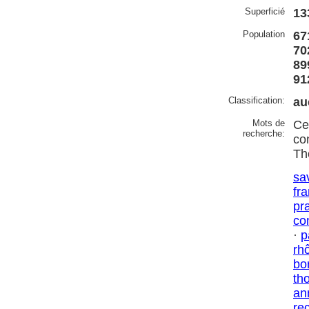
Superficié
13
Population
67
70
89
91
Classification:
au
Mots de
Ce
recherche:
co
Th
sa
fr
pr
co
·
p
rh
bo
th
an
re