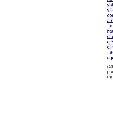
val
vil
co
ar
·
m
bo
st
el
d'i
·
a
ag
(C
po
mo