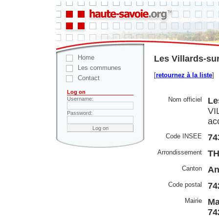
Home
Les Villards-su
Les communes
[
retournez à la liste
]
Contact
Log on
Nom officiel
Le
Username:
VI
Password:
ac
Code INSEE
74
Arrondissement
T
Canton
An
Code postal
74
Mairie
Ma
74