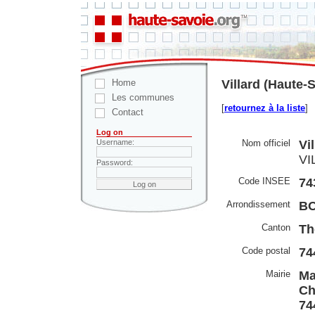
Home
Villard (Haute-
Les communes
[
retournez à la liste
]
Contact
Log on
Nom officiel
Vi
Username:
VI
Password:
Code INSEE
74
Arrondissement
B
Canton
Th
Code postal
74
Mairie
Ma
Ch
74