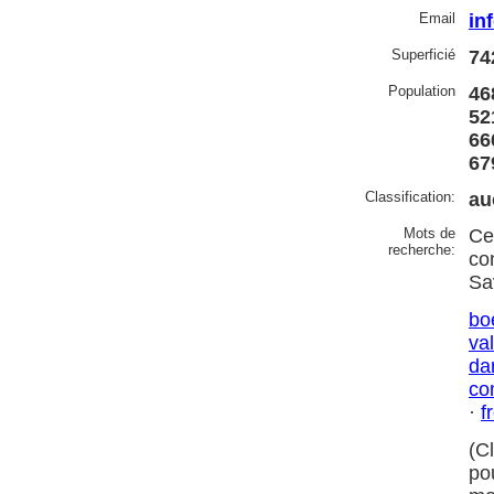
Email
in
Superficié
74
Population
46
52
66
67
Classification:
au
Mots de
Ce
recherche:
co
Sa
bo
va
da
co
·
f
(C
po