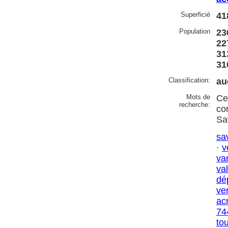
Superficié
41
Population
23
22
31
31
Classification:
au
Mots de
Ce
recherche:
co
Sa
sa
·
v
va
val
dé
ve
ac
74
to