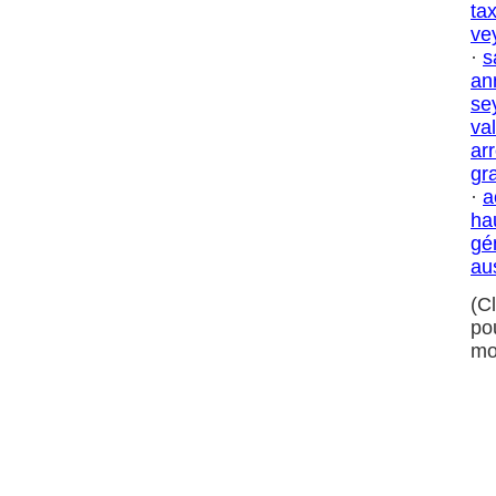
ta
ve
·
s
an
se
va
ar
gra
·
a
ha
gé
au
(C
po
mo