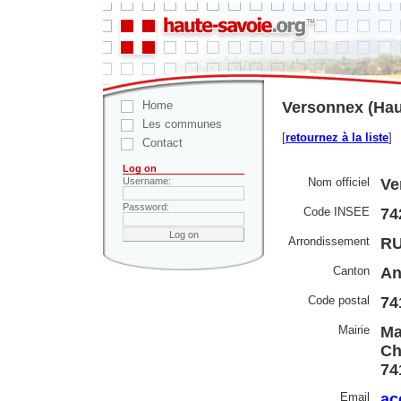
Home
Versonnex (Hau
Les communes
[
retournez à la liste
]
Contact
Log on
Nom officiel
Ve
Username:
Password:
Code INSEE
74
Arrondissement
RU
Canton
An
Code postal
74
Mairie
Ma
Ch
74
Email
ac