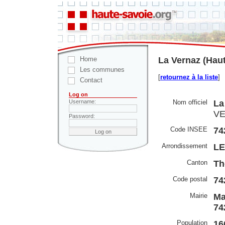
Home
La Vernaz (Hau
Les communes
[
retournez à la liste
]
Contact
Log on
Nom officiel
La
Username:
VE
Password:
Code INSEE
74
Arrondissement
LE
Canton
Th
Code postal
74
Mairie
Ma
74
Population
16