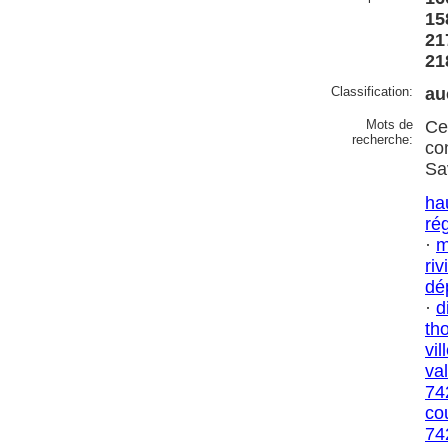
15
21
21
Classification:
au
Mots de
Ce
recherche:
co
Sa
ha
ré
·
m
riv
dé
·
d
th
vil
va
74
co
74