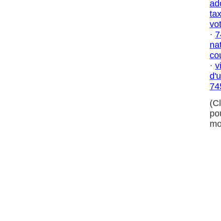
ad
ta
vo
·
7
na
co
·
v
d'
74
(C
po
mo