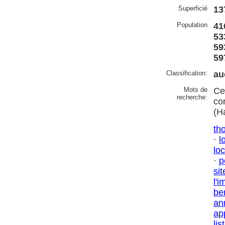
Superficié
13
Population
41
53
59
59
Classification:
au
Mots de
Ce
recherche:
co
(H
tho
·
l
lo
·
p
sit
l'i
be
an
ap
lis