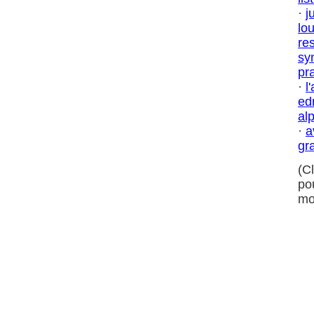
·
j
lo
res
sy
pr
·
l
ed
al
·
a
gr
(C
po
mo