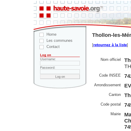
Home
Thollon-les-Mé
Les communes
[
retournez à la liste
]
Contact
Log on
Nom officiel
Th
Username:
TH
Password:
Code INSEE
74
Arrondissement
EV
Canton
Th
Code postal
74
Mairie
Ma
Ch
74