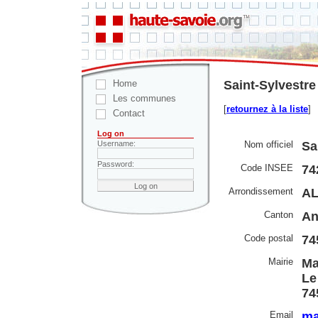
Home
Saint-Sylvestre
Les communes
[
retournez à la liste
]
Contact
Log on
Nom officiel
Sa
Username:
Password:
Code INSEE
74
Arrondissement
A
Canton
An
Code postal
74
Mairie
Ma
Le
74
Email
ma