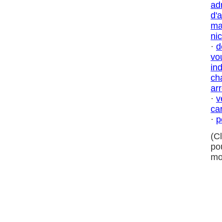
ad
d'
ma
ni
·
d
vo
in
ch
ar
·
v
ca
·
p
(C
po
mo