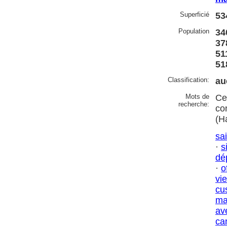
Superficié
53
Population
34
37
511
51
Classification:
au
Mots de
Ce
recherche:
co
(H
sai
·
s
dé
·
o
vi
cu
ma
av
ca