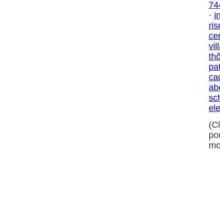
74
·
i
ri
ce
vil
th
pa
ca
ab
sc
ele
(C
po
mo