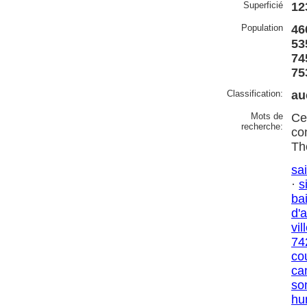
Superficié
12
Population
46
53
74
75
Classification:
au
Mots de
Ce
recherche:
co
Th
sai
·
s
ba
d'
vil
74
co
ca
so
hu