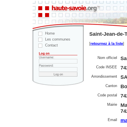
Home
Saint-Jean-de-
Les communes
[
retournez à la liste
]
Contact
Log on
Nom officiel
Sa
Username:
Password:
Code INSEE
74
Arrondissement
SA
Canton
Bo
Code postal
74
Mairie
Ma
74
Email
ma