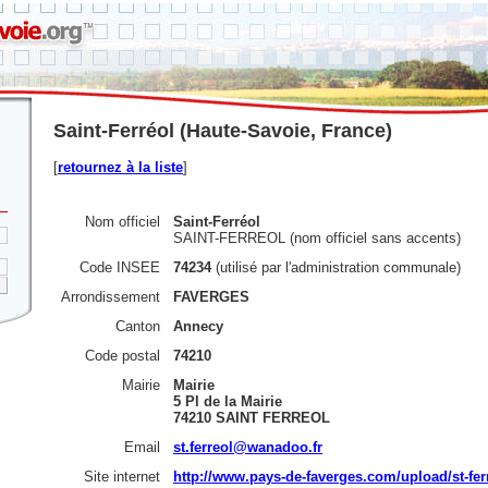
Saint-Ferréol (Haute-Savoie, France)
[
retournez à la liste
]
Nom officiel
Saint-Ferréol
SAINT-FERREOL (nom officiel sans accents)
Code INSEE
74234
(utilisé par l'administration communale)
Arrondissement
FAVERGES
Canton
Annecy
Code postal
74210
Mairie
Mairie
5 Pl de la Mairie
74210 SAINT FERREOL
Email
st.ferreol@wanadoo.fr
Site internet
http://www.pays-de-faverges.com/upload/st-fer