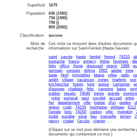
Superficié
1679
Population
646 (1982)
758 (1990)
798 ()
809 (2002)
Classification:
aucune
Mots de
Ces mots se trouvent dans d'autres documents qu
recherche:
informations sur Saint-Ferréol (Haute-Savoie):
saint
·
savoie
·
haute
·
ferréol
·
ferreol
·
74210
·
a
eustache
·
france
·
annecy
·
rhône
·
faverges
·
dé
felix
·
office
·
rhone
·
doussard
·
région
·
1999
·
e
germain
·
cergues
·
drôme
·
2002
·
adobe
·
view
·
page
·
html
·
immobilier
·
blaise
·
villes
·
radio
·
u
andré
·
village
·
vacances
·
zones
·
marlens
·
sixt
kirchenchor
·
hotels
·
loire
·
autour
·
campings
·
a
d'auroure
·
chablais
·
http:
·
camping
·
bains
·
sey
publier
·
results
·
74540
·
trente
·
grande
·
montmi
·
votre
·
serraval
·
gast
·
société
·
accueil
·
entre
fier
·
departement
·
ville
·
boëge
·
d'un
·
guides
·
d
region
·
code
·
74234
·
montagne
·
philippe
·
6112
l'année
·
bois
·
74150
·
canton
·
ville:
·
menglon
·
mobil
·
eusèbe
·
situé
·
lieu
·
marseille
·
terrain
·
2
nessy
·
chalet
·
l'accès
·
cheran
· ...
(Cliquez sur un mot pour démarrer une recherche p
documents qui contiennent ce mot.)