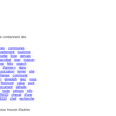
i contiennent des
lpes
·
communes
·
partement
·
tourisme
·
usebe
·
liste
·
gervais
·
acrobat
·
jean
·
maison
·
sep
·
félix
·
search
·
·
d'annecy
·
dans
·
ssociation
·
terrier
·
site
·
thenex
·
commune
·
n
·
gingolph
·
giez
·
vous
·
florimont
·
value
·
pont
·
ocument
·
lathuile
·
·
toute
·
séjours
·
info
·
26410
·
cheval
·
d'une
·
6110
·
chef
·
recherche
·
our trouver d'autres