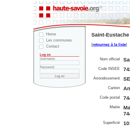
Home
Saint-Eustache
Les communes
[
retournez à la liste
]
Contact
Log on
Nom officiel
Sa
Username:
Password:
Code INSEE
74
Arrondissement
S
Canton
An
Code postal
74
Mairie
Ma
74
Superficié
10