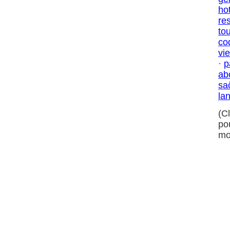
ho
res
to
co
vi
·
p
ab
sa
la
(C
po
mo