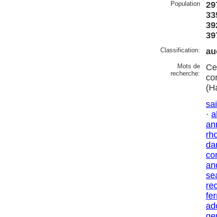
Population
29
33
39
39
Classification:
au
Mots de
Ce
recherche:
co
(H
sai
·
a
an
rh
da
co
an
se
re
fer
ad
ge