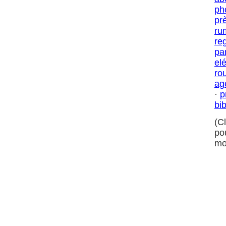
ph
pr
rum
re
pa
el
ro
ag
·
p
bi
(C
po
mo