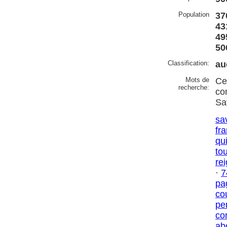
Population
37
43
49
50
Classification:
au
Mots de
Ce
recherche:
co
Sa
sa
fr
qui
to
rei
·
7
pa
co
pe
co
ab