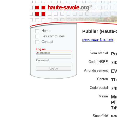
Home
Publier (Haute-
Les communes
[
retournez à la liste
]
Contact
Log on
Nom officiel
Pu
Username:
Password:
Code INSEE
74
Arrondissement
EV
Canton
Th
Code postal
74
Mairie
Ma
Pl
74
Superficié
90