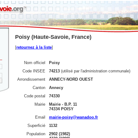
Poisy (Haute-Savoie, France)
[
retournez à la liste
]
Nom officiel
Poisy
Code INSEE
74213
(utilisé par l'administration communale)
Arrondissement
ANNECY-NORD OUEST
Canton
Annecy
Code postal
74330
Mairie
Mairie - B.P. 11
74334 POISY
Email
mairie-poisy@wanadoo.fr
Superficié
1132
Population
2902 (1982)