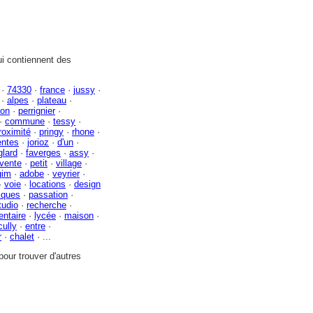
i contiennent des
·
74330
·
france
·
jussy
·
·
alpes
·
plateau
·
ion
·
perrignier
·
·
commune
·
tessy
·
roximité
·
pringy
·
rhone
·
entes
·
jorioz
·
d'un
·
glard
·
faverges
·
assy
·
vente
·
petit
·
village
·
gim
·
adobe
·
veyrier
·
·
voie
·
locations
·
design
iques
·
passation
·
tudio
·
recherche
·
entaire
·
lycée
·
maison
·
ully
·
entre
·
r
·
chalet
· ...
our trouver d'autres