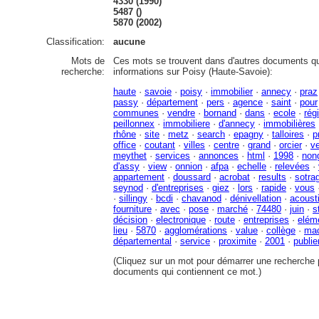
4330 (1990)
5487 ()
5870 (2002)
Classification:
aucune
Mots de
Ces mots se trouvent dans d'autres documents qu
recherche:
informations sur Poisy (Haute-Savoie):
haute
·
savoie
·
poisy
·
immobilier
·
annecy
·
praz
passy
·
département
·
pers
·
agence
·
saint
·
pour
communes
·
vendre
·
bornand
·
dans
·
ecole
·
rég
peillonnex
·
immobiliere
·
d'annecy
·
immobilières
rhône
·
site
·
metz
·
search
·
epagny
·
talloires
·
p
office
·
coutant
·
villes
·
centre
·
grand
·
orcier
·
v
meythet
·
services
·
annonces
·
html
·
1998
·
non
d'assy
·
view
·
onnion
·
afpa
·
echelle
·
relevées
·
appartement
·
doussard
·
acrobat
·
results
·
sotra
seynod
·
d'entreprises
·
giez
·
lors
·
rapide
·
vous
·
sillingy
·
bcdi
·
chavanod
·
dénivellation
·
acoust
fourniture
·
avec
·
pose
·
marché
·
74480
·
juin
·
s
décision
·
electronique
·
route
·
entreprises
·
elém
lieu
·
5870
·
agglomérations
·
value
·
collège
·
mac
départemental
·
service
·
proximite
·
2001
·
publie
(Cliquez sur un mot pour démarrer une recherche p
documents qui contiennent ce mot.)