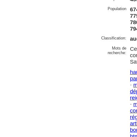
Population
67
77
78
79
Classification:
au
Mots de
Ce
recherche:
co
Sa
ha
pa
·
m
dé
rei
·
m
co
ré
ar
bo
ht