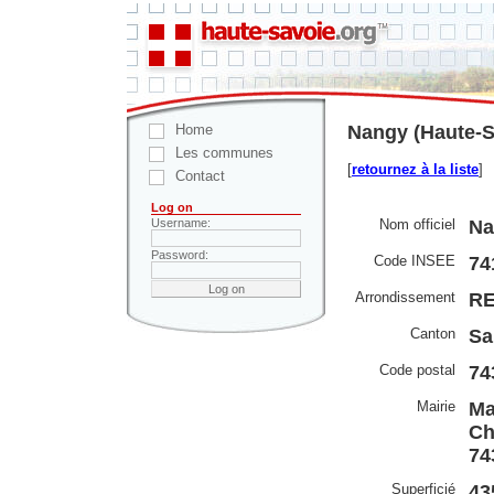
Home
Nangy (Haute-S
Les communes
[
retournez à la liste
]
Contact
Log on
Nom officiel
Na
Username:
Password:
Code INSEE
74
Arrondissement
RE
Canton
Sa
Code postal
74
Mairie
Ma
Ch
74
Superficié
43