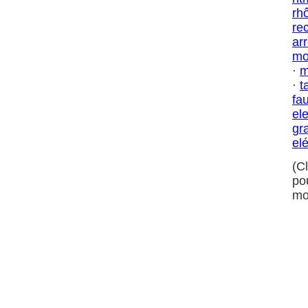
rh
re
ar
mo
·
m
·
t
fa
el
gra
el
(C
po
mo