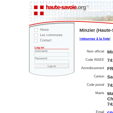
Home
Minzier (Haute-
Les communes
[
retournez à la liste
]
Contact
Log on
Nom officiel
Mi
Username:
Password:
Code INSEE
74
Arrondissement
F
Canton
Sa
Code postal
74
Mairie
Ma
Ch
74
Email
co