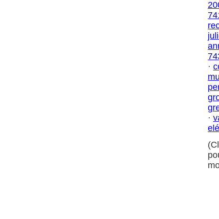
20
74
re
jul
an
74
·
c
mu
pe
gr
gr
·
v
el
(C
po
mo