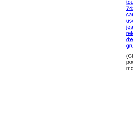
to
74
ca
us
je
re
d'
gr
(C
po
mo