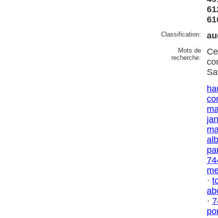
61
61
Classification:
au
Mots de
Ce
recherche:
co
Sa
ha
co
ma
jan
ma
al
par
74
me
·
t
ab
·
7
por