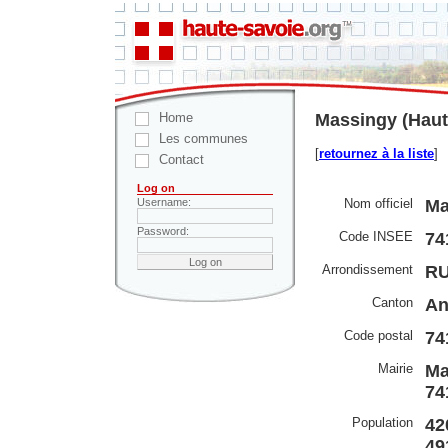
Home
Massingy (Haut
Les communes
[
retournez à la liste
]
Contact
Log on
Nom officiel
Ma
Username:
Password:
Code INSEE
74
Arrondissement
RU
Canton
An
Code postal
74
Mairie
Ma
74
Population
42
49