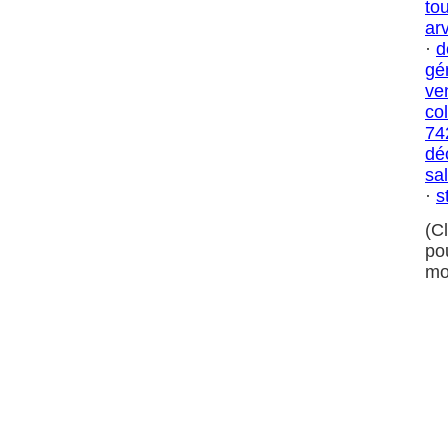
to
ar
·
d
gé
ve
co
74
dé
sa
·
s
(C
po
mo