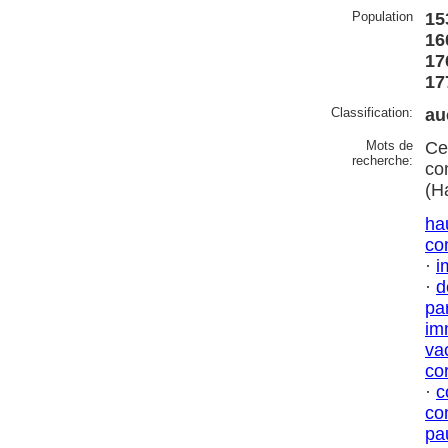
Population
15
16
17
17
Classification:
au
Mots de
Ce
recherche:
co
(H
ha
co
·
i
·
d
par
im
va
co
·
c
co
pa