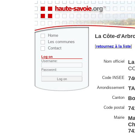
Home
La Côte-d'Arbro
Les communes
[
retournez à la liste
]
Contact
Log on
Nom officiel
La
Username:
CO
Password:
Code INSEE
74
Arrondissement
TA
Canton
Bo
Code postal
74
Mairie
Ma
Ch
74