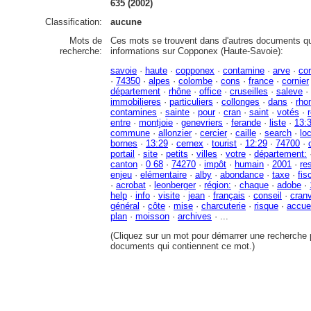
635 (2002)
Classification:
aucune
Mots de
Ces mots se trouvent dans d'autres documents qu
recherche:
informations sur Copponex (Haute-Savoie):
savoie
·
haute
·
copponex
·
contamine
·
arve
·
co
·
74350
·
alpes
·
colombe
·
cons
·
france
·
cornier
département
·
rhône
·
office
·
cruseilles
·
saleve
·
immobilieres
·
particuliers
·
collonges
·
dans
·
rho
contamines
·
sainte
·
pour
·
cran
·
saint
·
votés
·
entre
·
montjoie
·
genevriers
·
ferande
·
liste
·
13:
commune
·
allonzier
·
cercier
·
caille
·
search
·
lo
bornes
·
13:29
·
cernex
·
tourist
·
12:29
·
74700
·
portail
·
site
·
petits
·
villes
·
votre
·
département:
canton
·
0 68
·
74270
·
impôt
·
humain
·
2001
·
re
enjeu
·
elémentaire
·
alby
·
abondance
·
taxe
·
fis
·
acrobat
·
leonberger
·
région:
·
chaque
·
adobe
·
help
·
info
·
visite
·
jean
·
français
·
conseil
·
cran
général
·
côte
·
mise
·
charcuterie
·
risque
·
accue
plan
·
moisson
·
archives
· ...
(Cliquez sur un mot pour démarrer une recherche p
documents qui contiennent ce mot.)