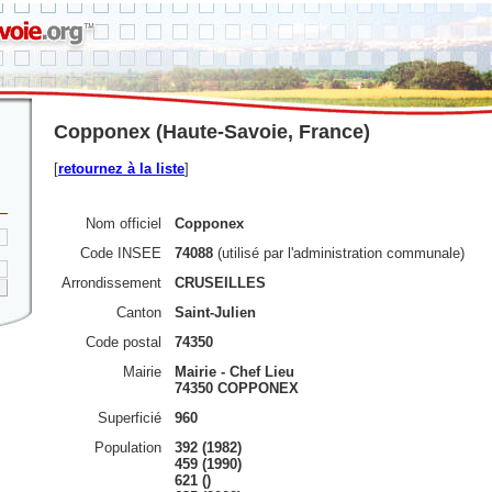
Copponex (Haute-Savoie, France)
[
retournez à la liste
]
Nom officiel
Copponex
Code INSEE
74088
(utilisé par l'administration communale)
Arrondissement
CRUSEILLES
Canton
Saint-Julien
Code postal
74350
Mairie
Mairie - Chef Lieu
74350 COPPONEX
Superficié
960
Population
392 (1982)
459 (1990)
621 ()