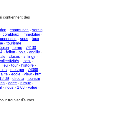
i contiennent des
rdon
·
communes
·
sarzin
·
combloux
·
immobilier
·
annonces
·
sous
·
taux
·
ne
·
tourisme
·
région
·
ferme
·
74130
·
34
·
follon
·
bois
·
andilly
·
cale
·
cluses
·
sillingy
·
collectivités
·
local
·
·
lieu
·
tour
·
histoire
·
sults
·
metzger
·
74088
·
calité
·
ecole
·
view
·
html
13:39
·
directe
·
tourism
·
ves
·
carte
·
ruraux
·
il
·
nous
·
1 03
·
value
·
our trouver d'autres