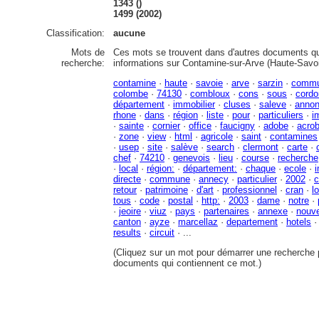
1343 ()
1499 (2002)
Classification:
aucune
Mots de
Ces mots se trouvent dans d'autres documents qu
recherche:
informations sur Contamine-sur-Arve (Haute-Savoi
contamine
·
haute
·
savoie
·
arve
·
sarzin
·
comm
colombe
·
74130
·
combloux
·
cons
·
sous
·
cordo
département
·
immobilier
·
cluses
·
saleve
·
anno
rhone
·
dans
·
région
·
liste
·
pour
·
particuliers
·
i
·
sainte
·
cornier
·
office
·
faucigny
·
adobe
·
acrob
·
zone
·
view
·
html
·
agricole
·
saint
·
contamines
·
usep
·
site
·
salève
·
search
·
clermont
·
carte
·
chef
·
74210
·
genevois
·
lieu
·
course
·
recherche
·
local
·
région:
·
département:
·
chaque
·
ecole
·
directe
·
commune
·
annecy
·
particulier
·
2002
·
c
retour
·
patrimoine
·
d'art
·
professionnel
·
cran
·
l
tous
·
code
·
postal
·
http:
·
2003
·
dame
·
notre
·
·
jeoire
·
viuz
·
pays
·
partenaires
·
annexe
·
nouve
canton
·
ayze
·
marcellaz
·
departement
·
hotels
results
·
circuit
· ...
(Cliquez sur un mot pour démarrer une recherche p
documents qui contiennent ce mot.)