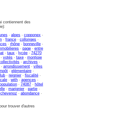
i contiennent des
e):
unes
·
alpes
·
copponex
·
n
·
france
·
collonges
·
nces
·
rhône
·
bonneville
·
mmobilieres
·
page
·
entre
at
·
taux
·
lycée
·
74270
·
votés
·
taxe
·
montjoie
collectivités
·
archives
·
·
arrondissement
·
villes
impôt
·
elémentaire
·
lub
·
reignier
·
fiscalité
·
ocale
·
with
·
agences
·
population
·
74087
·
hôtel
lle
·
marignier
·
partie
·
·
chevenoz
·
abondance
·
our trouver d'autres