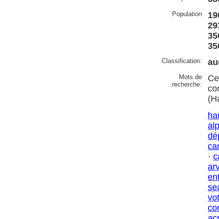
Population
19
29
35
35
Classification:
au
Mots de
Ce
recherche:
co
(H
ha
al
dé
ca
·
c
ar
en
se
vo
co
ac