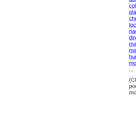
col
pl
ch
lo
na
di
ma
ma
hu
mo
...
(C
po
mo