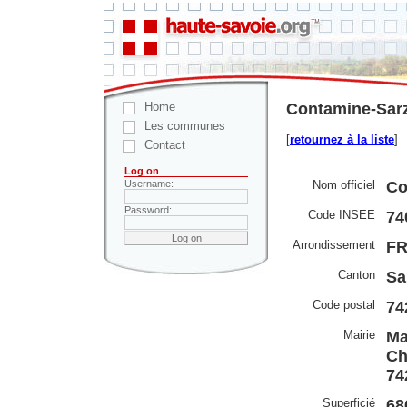
Home
Contamine-Sarz
Les communes
[
retournez à la liste
]
Contact
Log on
Nom officiel
Co
Username:
Password:
Code INSEE
74
Arrondissement
F
Canton
Sa
Code postal
74
Mairie
Ma
Ch
74
Superficié
68