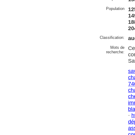
Population
12
14
18
20
Classification:
au
Mots de
Ce
recherche:
co
Sa
sa
ch
74
ch
ch
im
bl
·
h
dé
as
co