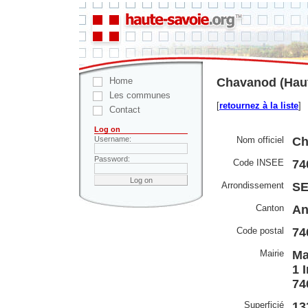
Home
Chavanod (Haut
Les communes
[
retournez à la liste
]
Contact
Log on
Nom officiel
Ch
Username:
Password:
Code INSEE
74
Arrondissement
S
Canton
An
Code postal
74
Mairie
Ma
1 
74
Superficié
13