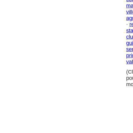
ma
vil
ag
·
r
st
cl
gu
se
pr
va
(C
po
mo