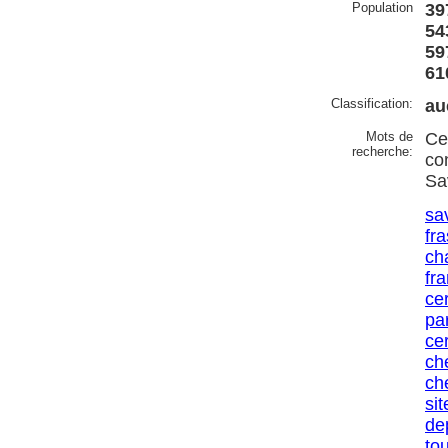
Population
39
54
59
61
Classification:
au
Mots de
Ce
recherche:
co
Sa
sa
fr
ch
fr
ce
par
ce
ch
ch
sit
de
to