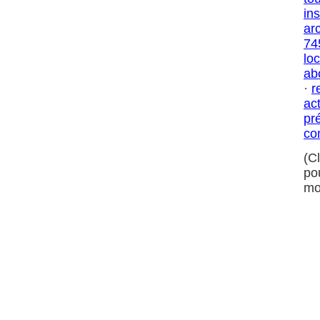
in
ar
74
loc
ab
·
r
ac
pr
co
(C
po
mo