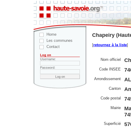
Home
Chapeiry (Haut
Les communes
[
retournez à la liste
]
Contact
Log on
Nom officiel
Ch
Username:
Password:
Code INSEE
74
Arrondissement
A
Canton
An
Code postal
74
Mairie
Ma
74
Superficié
57