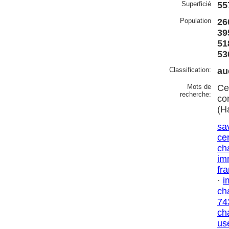
Superficié
55
Population
26
39
51
53
Classification:
au
Mots de
Ce
recherche:
co
(H
sa
ce
ch
im
fr
·
i
ch
74
ch
us