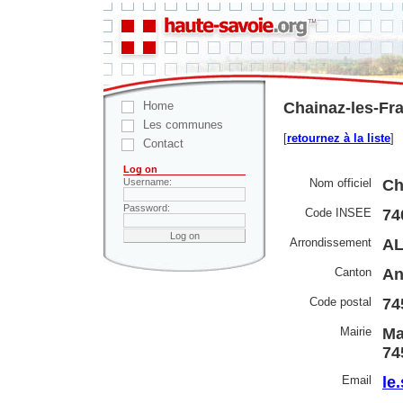
Home
Chainaz-les-Fr
Les communes
[
retournez à la liste
]
Contact
Log on
Nom officiel
Ch
Username:
Password:
Code INSEE
74
Arrondissement
A
Canton
An
Code postal
74
Mairie
Ma
74
Email
le