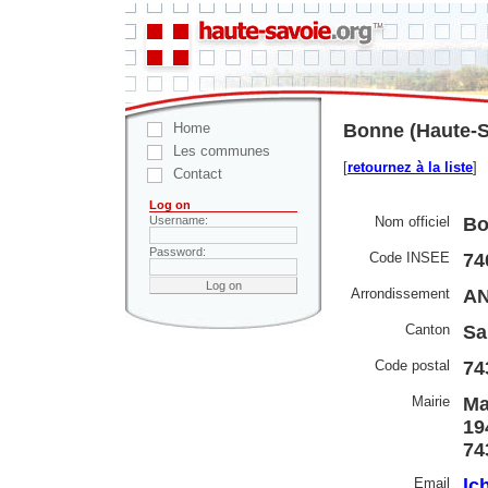
Home
Bonne (Haute-S
Les communes
[
retournez à la liste
]
Contact
Log on
Nom officiel
Bo
Username:
Password:
Code INSEE
74
Arrondissement
A
Canton
Sa
Code postal
74
Mairie
Ma
19
74
Email
lc