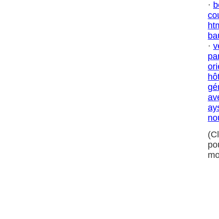
·
b
co
ht
ba
·
v
par
ori
hô
gé
av
ay
no
(C
po
mo