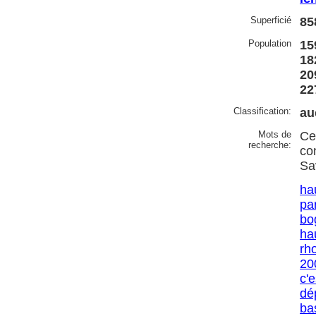
Superficié
85
Population
15
18
20
22
Classification:
au
Mots de
Ce
recherche:
co
Sa
ha
par
bo
ha
rh
20
c'e
dé
ba