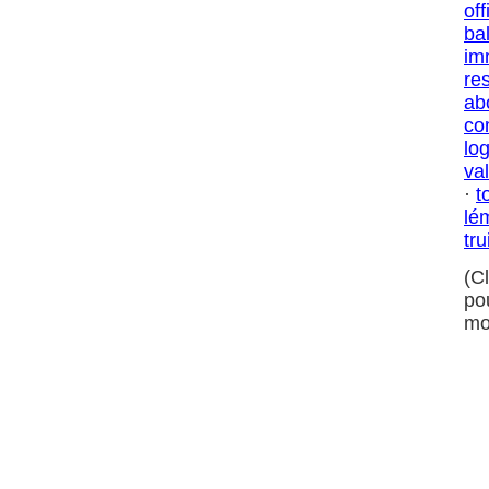
off
ba
im
res
ab
co
log
va
·
t
lé
tru
(C
po
mo