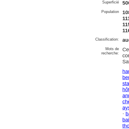
Superficié
50
Population
10
11
11
11
Classification:
au
Mots de
Ce
recherche:
co
Sa
ha
be
sta
hô
an
ch
ay
·
b
ba
th