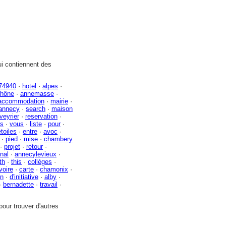
i contiennent des
74940
·
hotel
·
alpes
·
rhône
·
annemasse
·
accommodation
·
mairie
·
'annecy
·
search
·
maison
veyrier
·
reservation
·
es
·
vous
·
liste
·
pour
·
étoiles
·
entre
·
avoc
·
·
pied
·
mise
·
chambery
·
projet
·
retour
·
onal
·
annecylevieux
·
th
·
this
·
collèges
·
voire
·
carte
·
chamonix
·
n
·
d'initiative
·
alby
·
·
bernadette
·
travail
·
our trouver d'autres