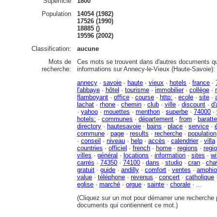
Superficié
1800
Population
14054 (1982)
17526 (1990)
18885 ()
19596 (2002)
Classification:
aucune
Mots de
Ces mots se trouvent dans d'autres documents qu
recherche:
informations sur Annecy-le-Vieux (Haute-Savoie):
annecy
·
savoie
·
haute
·
vieux
·
hotels
·
france
·
l'abbaye
·
hôtel
·
tourisme
·
immobilier
·
collège
·
flamboyant
·
office
·
course
·
http:
·
ecole
·
site
·
lachat
·
rhone
·
chemin
·
club
·
ville
·
discount
·
d
·
yahoo
·
mouettes
·
menthon
·
superbe
·
74000
·
hotels:
·
communes
·
département
·
from
·
baratt
directory
·
hautesavoie
·
bains
·
place
·
service
·
commune
·
page
·
results
·
recherche
·
population
·
conseil
·
niveau
·
help
·
accès
·
calendrier
·
villa
countries
·
officiel
·
french
·
home
·
regions
·
regi
villes
·
général
·
locations
·
information
·
sites
·
wi
carrés
·
74350
·
74100
·
dans
·
studio
·
cran
·
cha
gratuit
·
guide
·
andilly
·
comfort
·
ventes
·
amphio
value
·
téléphone
·
revenus
·
concert
·
catholique
eglise
·
marché
·
orgue
·
sainte
·
chorale
· ...
(Cliquez sur un mot pour démarrer une recherche p
documents qui contiennent ce mot.)