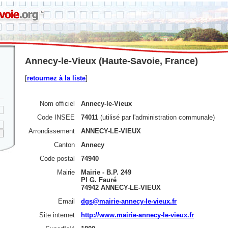
Annecy-le-Vieux (Haute-Savoie, France)
[
retournez à la liste
]
Nom officiel
Annecy-le-Vieux
Code INSEE
74011
(utilisé par l'administration communale)
Arrondissement
ANNECY-LE-VIEUX
Canton
Annecy
Code postal
74940
Mairie
Mairie - B.P. 249
Pl G. Fauré
74942 ANNECY-LE-VIEUX
Email
dgs@mairie-annecy-le-vieux.fr
Site internet
http://www.mairie-annecy-le-vieux.fr