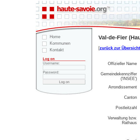
Home
Val-de-Fier (Ha
Kommunen
[
zurück zur Übersicht
Kontakt
Log on
Offizieller Name
Username:
Password:
Gemeindekennziffer
('INSEE')
Arrondissement
Canton
Postleitzahl
Verwaltung bzw.
Rathaus