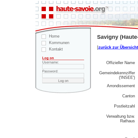
Home
Savigny (Haute
Kommunen
[
zurück zur Übersicht
Kontakt
Log on
Offizieller Name
Username:
Password:
Gemeindekennziffer
('INSEE')
Arrondissement
Canton
Postleitzahl
Verwaltung bzw.
Rathaus