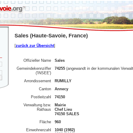
Sales (Haute-Savoie, France)
[
zurück zur Übersicht
]
Offizieller Name
Sales
Gemeindekennziffer
74255
(angewandt in der kommunalen Verwal
('INSEE')
Arrondissement
RUMILLY
Canton
Annecy
Postleitzahl
74150
Verwaltung bzw.
Mairie
Rathaus
Chef Lieu
74150 SALES
Fläche
960
Einwohnerzahl
1040 (1982)