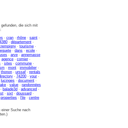
gefunden, die sich mit
:
es
·
cran
·
rhône
·
saint
·
4380
·
département
·
crempigny
·
tourisme
·
eguete
·
dans
·
ecole
·
uses
·
arve
·
annemasse
·
agence
·
cornier
·
s
·
sites
·
commune
·
ism
·
mont
·
immobilier
·
·
thonon
·
urssaf
·
rentals
directory
·
74200
·
your
·
·
lucinges
·
document
·
lake
·
value
·
randonnées
·
balade3d
·
advanced
·
ust
·
sixt
·
doussard
·
·
properties
·
l'ile
·
centre
zu einer Suche nach
ten.)