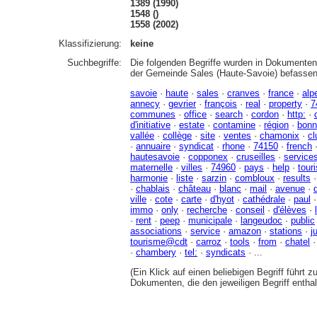
1389 (1990)
1548 ()
1558 (2002)
Klassifizierung:
keine
Suchbegriffe:
Die folgenden Begriffe wurden in Dokumenten 
der Gemeinde Sales (Haute-Savoie) befassen
savoie
·
haute
·
sales
·
cranves
·
france
·
alp
annecy
·
gevrier
·
françois
·
real
·
property
·
7
communes
·
office
·
search
·
cordon
·
http:
·
d'initiative
·
estate
·
contamine
·
région
·
bonn
vallée
·
collège
·
site
·
ventes
·
chamonix
·
cl
·
annuaire
·
syndicat
·
rhone
·
74150
·
french
hautesavoie
·
copponex
·
cruseilles
·
service
maternelle
·
villes
·
74960
·
pays
·
help
·
tour
harmonie
·
liste
·
sarzin
·
combloux
·
results
·
chablais
·
château
·
blanc
·
mail
·
avenue
·
ville
·
cote
·
carte
·
d'hyot
·
cathédrale
·
paul
immo
·
only
·
recherche
·
conseil
·
d'élèves
·
·
rent
·
peep
·
municipale
·
langeudoc
·
public
associations
·
service
·
amazon
·
stations
·
j
tourisme@cdt
·
carroz
·
tools
·
from
·
chatel
·
chambery
·
tel:
·
syndicats
· ...
(Ein Klick auf einen beliebigen Begriff führt 
Dokumenten, die den jeweiligen Begriff enthal