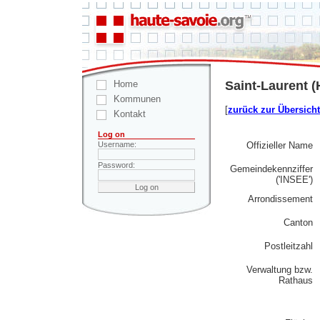
Home
Saint-Laurent (
Kommunen
[
zurück zur Übersicht
Kontakt
Log on
Offizieller Name
Username:
Password:
Gemeindekennziffer
('INSEE')
Arrondissement
Canton
Postleitzahl
Verwaltung bzw.
Rathaus