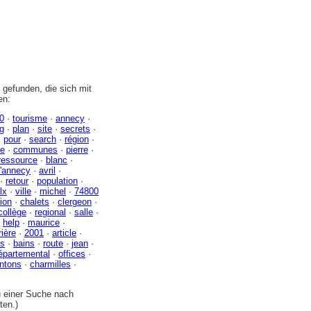
gefunden, die sich mit
en:
0
·
tourisme
·
annecy
·
g
·
plan
·
site
·
secrets
·
·
pour
·
search
·
région
·
ue
·
communes
·
pierre
·
ressource
·
blanc
·
'annecy
·
avril
·
·
retour
·
population
·
lx
·
ville
·
michel
·
74800
tion
·
chalets
·
clergeon
·
collège
·
regional
·
salle
·
·
help
·
maurice
·
ière
·
2001
·
article
·
ns
·
bains
·
route
·
jean
·
épartemental
·
offices
·
ntons
·
charmilles
·
zu einer Suche nach
ten.)