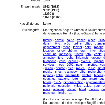
Fläche
1689
Einwohnerzahl
8863 (1982)
9992 (1990)
11230 ()
11617 (2002)
Klassifizierung:
keine
Suchbegriffe:
Die folgenden Begriffe wurden in Dokumenten 
der Gemeinde Rumilly (Haute-Savoie) befass
rumilly
·
savoie
·
haute
·
france
·
alpes
·
7415
dans
·
rhône
·
lycée
·
jardins
·
office
·
campin
département
·
rhone
·
janvier
·
saint
·
madrid
location
·
yahoo
·
chéran
·
forum
·
informatiq
commune
·
message
·
travail
·
tefal
·
ecole
·
annuaire
·
liste
·
roche
·
l'albanais
·
groupe
·
d
téléphone
·
vous
·
accueil
·
avenue
·
régional
services
·
nous
·
2000
·
pays
·
triplettes
·
vau
·
d\'eau
·
course
·
pied
·
marcel
·
2002
·
situa
results
·
sites
·
d annecy
·
alby
·
recherche
·
regions
·
entre
·
maternelle
·
ventes
·
lycées
countries
·
stations
·
lutte
·
type
·
andré
·
ouvr
hotels
·
1965
·
circonscription
·
agglomératio
nationale
·
education
·
villes
·
value
·
your
·
d
place
·
albanais
·
station
·
hotel
·
thorens
·
ca
monsieur
·
loisirs
· ...
(Ein Klick auf einen beliebigen Begriff führt 
Dokumenten, die den jeweiligen Begriff enthal