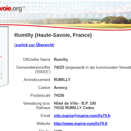
Rumilly (Haute-Savoie, France)
[
zurück zur Übersicht
]
Offizieller Name
Rumilly
Gemeindekennziffer
74225
(angewandt in der kommunalen Verwal
('INSEE')
Arrondissement
RUMILLY
Canton
Annecy
Postleitzahl
74150
Verwaltung bzw.
Hôtel de Ville - B.P. 100
Rathaus
74152 RUMILLY Cedex
Email
info.mairie@mairie-rumilly74.fr
Website
http://www.mairie-rumilly74.fr