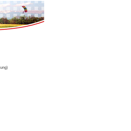
tung)