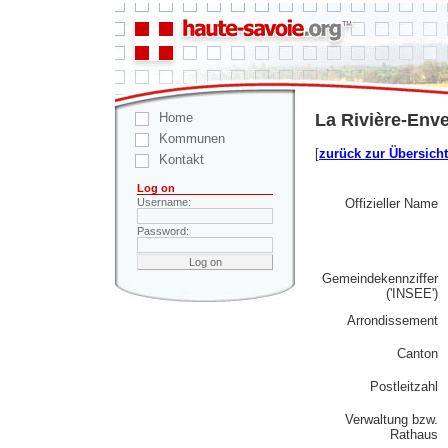
Home
La Rivière-Enve
Kommunen
[
zurück zur Übersicht
Kontakt
Log on
Offizieller Name
Username:
Password:
Gemeindekennziffer
('INSEE')
Arrondissement
Canton
Postleitzahl
Verwaltung bzw.
Rathaus