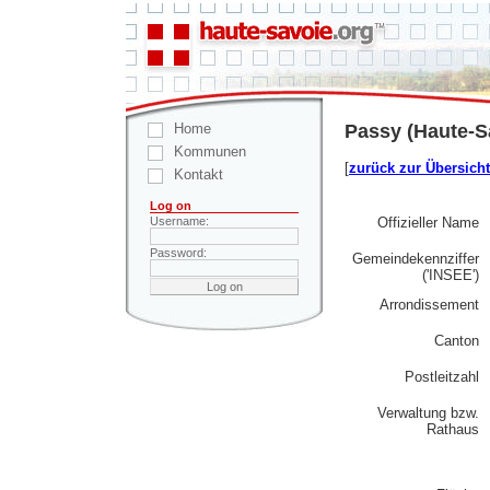
Home
Passy (Haute-S
Kommunen
[
zurück zur Übersicht
Kontakt
Log on
Offizieller Name
Username:
Password:
Gemeindekennziffer
('INSEE')
Arrondissement
Canton
Postleitzahl
Verwaltung bzw.
Rathaus