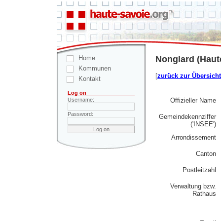
Home
Nonglard (Haut
Kommunen
[
zurück zur Übersicht
Kontakt
Log on
Offizieller Name
Username:
Password:
Gemeindekennziffer
('INSEE')
Arrondissement
Canton
Postleitzahl
Verwaltung bzw.
Rathaus