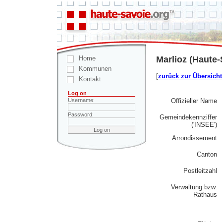
Home
Marlioz (Haute-
Kommunen
[
zurück zur Übersicht
Kontakt
Log on
Offizieller Name
Username:
Password:
Gemeindekennziffer
('INSEE')
Arrondissement
Canton
Postleitzahl
Verwaltung bzw.
Rathaus