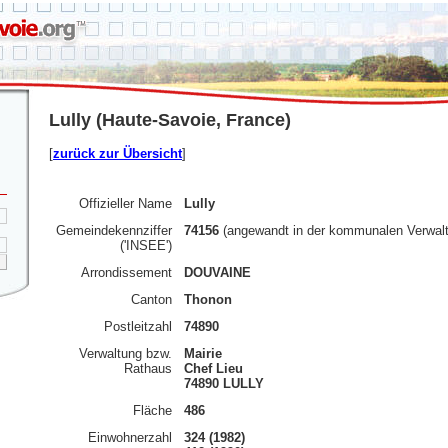
Lully (Haute-Savoie, France)
[
zurück zur Übersicht
]
Offizieller Name
Lully
Gemeindekennziffer
74156
(angewandt in der kommunalen Verwal
('INSEE')
Arrondissement
DOUVAINE
Canton
Thonon
Postleitzahl
74890
Verwaltung bzw.
Mairie
Rathaus
Chef Lieu
74890 LULLY
Fläche
486
Einwohnerzahl
324 (1982)