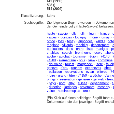
412 (1990)
508 ()
514 (2002)
Klassifizierung:
keine
Suchbegriffe:
Die folgenden Begriffe wurden in Dokumenten 
der Gemeinde Lully (Haute-Savoie) befassen:
haute
·
savoie
·
lully
·
lullin
·
lugrin
·
france
·
·
alpes
·
lucinges
·
lovagny
·
rhône
·
lornay
·
office
·
loex
·
fessy
·
annonces
·
74890
·
hote
magland
·
villards
·
machilly
·
département
·
particuliers
·
dans
·
entre
·
liste
·
manigod
·
p
chablais
·
search
·
brenthonne
·
ecole
·
abon
adobe
·
acrobat
·
tourisme
·
région
·
74140
·
74200
·
elémentaire
·
pour
·
view
·
commune
·
douvaine
·
tourist
·
margencel
·
isère
·
fauci
genève
·
d'eau
·
tourism
·
excenevex
·
chez
·
ballaison
·
reservations
·
evian
·
ollieres
·
74
·
loire
·
grand
·
titre
·
74150
·
ardèche
·
d'ann
pringy
·
reservation
·
générée
·
genweb
·
fren
·
pays
·
pont
·
alby
·
suisse
·
departement
·
s
·
direction
·
larringes
·
novembre
·
messery
·
value
·
hotelroomsplus
·
croix
· ...
(Ein Klick auf einen beliebigen Begriff führt 
Dokumenten, die den jeweiligen Begriff enthal