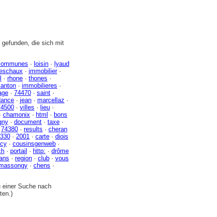
gefunden, die sich mit
communes
·
loisin
·
lyaud
leschaux
·
immobilier
·
l
·
rhone
·
thones
·
canton
·
immobilieres
·
age
·
74470
·
saint
·
dance
·
jean
·
marcellaz
·
74500
·
villes
·
lieu
·
·
chamonix
·
html
·
bons
gny
·
document
·
taxe
·
·
74380
·
results
·
cheran
330
·
2001
·
carte
·
diois
ecy
·
cousinsgenweb
·
ch
·
portail
·
http:
·
drôme
ans
·
region
·
club
·
vous
massongy
·
chens
·
zu einer Suche nach
ten.)