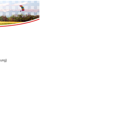
tung)