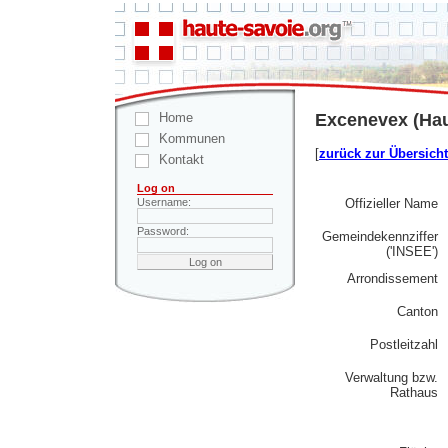
Home
Excenevex (Hau
Kommunen
[
zurück zur Übersicht
Kontakt
Log on
Offizieller Name
Username:
Password:
Gemeindekennziffer
('INSEE')
Arrondissement
Canton
Postleitzahl
Verwaltung bzw.
Rathaus