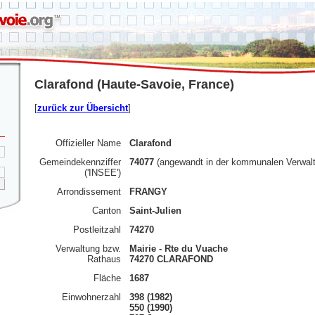
Clarafond (Haute-Savoie, France)
[
zurück zur Übersicht
]
Offizieller Name
Clarafond
Gemeindekennziffer
74077
(angewandt in der kommunalen Verwal
('INSEE')
Arrondissement
FRANGY
Canton
Saint-Julien
Postleitzahl
74270
Verwaltung bzw.
Mairie - Rte du Vuache
Rathaus
74270 CLARAFOND
Fläche
1687
Einwohnerzahl
398 (1982)
550 (1990)