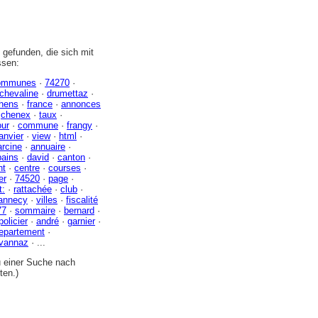
gefunden, die sich mit
ssen:
ommunes
·
74270
·
chevaline
·
drumettaz
·
hens
·
france
·
annonces
·
chenex
·
taux
·
our
·
commune
·
frangy
·
janvier
·
view
·
html
·
arcine
·
annuaire
·
bains
·
david
·
canton
·
nt
·
centre
·
courses
·
er
·
74520
·
page
·
t:
·
rattachée
·
club
·
annecy
·
villes
·
fiscalité
77
·
sommaire
·
bernard
·
policier
·
andré
·
garnier
·
epartement
·
vannaz
· ...
zu einer Suche nach
ten.)