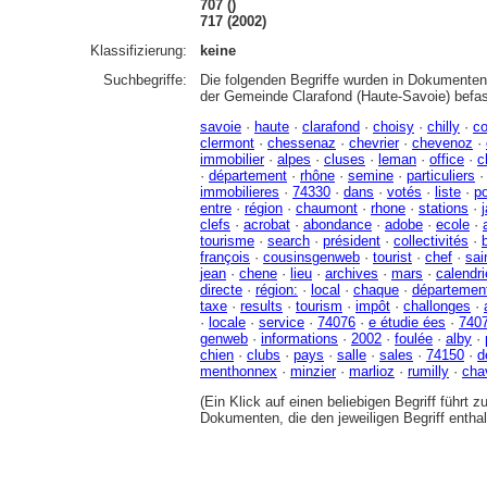
707 ()
717 (2002)
Klassifizierung:
keine
Suchbegriffe:
Die folgenden Begriffe wurden in Dokumenten 
der Gemeinde Clarafond (Haute-Savoie) befa
savoie
·
haute
·
clarafond
·
choisy
·
chilly
·
c
clermont
·
chessenaz
·
chevrier
·
chevenoz
·
immobilier
·
alpes
·
cluses
·
leman
·
office
·
c
·
département
·
rhône
·
semine
·
particuliers
immobilieres
·
74330
·
dans
·
votés
·
liste
·
p
entre
·
région
·
chaumont
·
rhone
·
stations
·
clefs
·
acrobat
·
abondance
·
adobe
·
ecole
·
tourisme
·
search
·
président
·
collectivités
·
françois
·
cousinsgenweb
·
tourist
·
chef
·
sai
jean
·
chene
·
lieu
·
archives
·
mars
·
calendri
directe
·
région:
·
local
·
chaque
·
départemen
taxe
·
results
·
tourism
·
impôt
·
challonges
·
·
locale
·
service
·
74076
·
e étudie ées
·
740
genweb
·
informations
·
2002
·
foulée
·
alby
·
chien
·
clubs
·
pays
·
salle
·
sales
·
74150
·
d
menthonnex
·
minzier
·
marlioz
·
rumilly
·
cha
(Ein Klick auf einen beliebigen Begriff führt 
Dokumenten, die den jeweiligen Begriff enthal