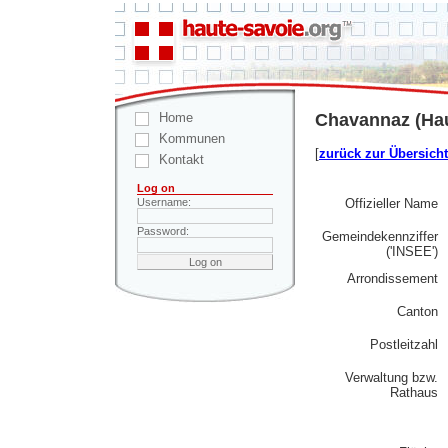
Home
Chavannaz (Hau
Kommunen
[
zurück zur Übersicht
Kontakt
Log on
Offizieller Name
Username:
Password:
Gemeindekennziffer
('INSEE')
Arrondissement
Canton
Postleitzahl
Verwaltung bzw.
Rathaus