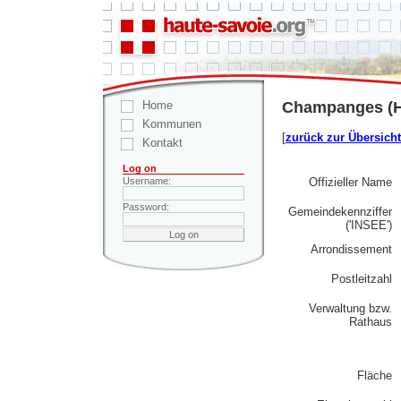
Home
Champanges (Ha
Kommunen
[
zurück zur Übersicht
Kontakt
Log on
Offizieller Name
Username:
Password:
Gemeindekennziffer
('INSEE')
Arrondissement
Postleitzahl
Verwaltung bzw.
Rathaus
Fläche