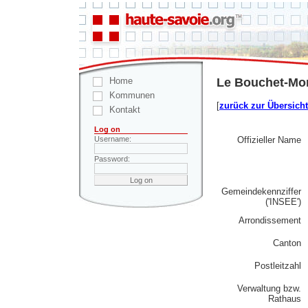
Home
Le Bouchet-Mon
Kommunen
[
zurück zur Übersicht
Kontakt
Log on
Offizieller Name
Username:
Password:
Gemeindekennziffer
('INSEE')
Arrondissement
Canton
Postleitzahl
Verwaltung bzw.
Rathaus