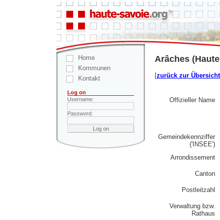
Home
Arâches (Haute
Kommunen
[
zurück zur Übersicht
Kontakt
Log on
Offizieller Name
Username:
Password:
Gemeindekennziffer
('INSEE')
Arrondissement
Canton
Postleitzahl
Verwaltung bzw.
Rathaus