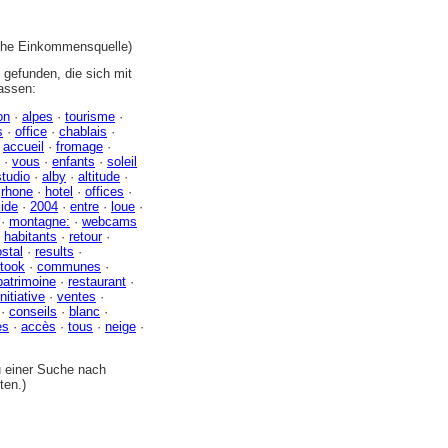
iche Einkommensquelle)
gefunden, die sich mit
assen:
on
·
alpes
·
tourisme
·
s
·
office
·
chablais
·
·
accueil
·
fromage
·
·
vous
·
enfants
·
soleil
studio
·
alby
·
altitude
·
·
rhone
·
hotel
·
offices
·
lide
·
2004
·
entre
·
loue
·
·
montagne:
·
webcams
·
habitants
·
retour
·
stal
·
results
·
took
·
communes
·
patrimoine
·
restaurant
·
initiative
·
ventes
·
·
conseils
·
blanc
·
es
·
accès
·
tous
·
neige
·
zu einer Suche nach
ten.)