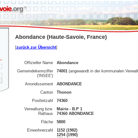
Abondance (Haute-Savoie, France)
[
zurück zur Übersicht
]
Offizieller Name
Abondance
Gemeindekennziffer
74001
(angewandt in der kommunalen Verwal
('INSEE')
Arrondissement
ABONDANCE
Canton
Thonon
Postleitzahl
74360
Verwaltung bzw.
Mairie - B.P 1
Rathaus
74360 ABONDANCE
Fläche
5800
Einwohnerzahl
1152 (1982)
1254 (1990)