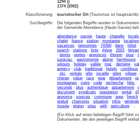
1294 ()
1374 (2002)
Klassifizierung:
touristischer Ort
(Tourismus ist hauptsächl
Suchbegriffe:
Die folgenden Begriffe wurden in Dokumenten 
der Gemeinde Abondance (Haute-Savoie) bef
abondance
·
savoie
·
haute
·
chapelle
·
locati
chalet
·
france
·
station
·
montagne
·
location
vacances
·
personnes
·
74360
·
dans
·
hôtel
search
·
stations
·
liste
·
rhône
·
2003
·
léman
·
tennis
·
portes
·
annonces
·
thonon
·
pour
·
jusqu'au:
·
gastronomie
·
alpine
·
farmhouse
séjours
·
holiday
·
vallée
·
maj:
·
dernière
·
va
annecy
·
club
·
traditional
·
hotels
·
combloux
·
ski:
·
rentals
·
gîte
·
rocaille
·
gites
·
village
cheran
·
value
·
race
·
near
·
département
·
po
montagnes
·
votre
·
code
·
recherche
·
http:
·
seconds
·
plus
·
authentique
·
appartement
·
document
·
syndicats
·
population
·
rental
·
d'
annonce
·
sources
·
commune
·
area
·
french
gratuit
·
chamonix
·
situation
·
infos
·
général
musée
·
région
·
sites
·
with
·
agriculture
· ...
(Ein Klick auf einen beliebigen Begriff führt 
Dokumenten, die den jeweiligen Begriff enthal